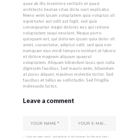
quae ab illo inventore veritatis et quasi
architecto beatae vitae dicta sunt explicabo.
Nemo enim ipsam voluptatem quia voluptas sit
aspernatur aut odit aut fugit, sed quia
consequuntur magni dolores eos qui ratione
voluptatem sequi nesciunt. Neque porro
quisquam est, qui dolorem ipsum quia dolor sit
amet, consectetur, adipisci velit, sed quia non
numquam eius modi tempora incidunt ut labore
et dolore magnam aliquam quaerat
voluptatem. Aliquam bibendum lacus quis nulla
dignissim faucibus. Sed mauris enim, bibendum
at purus aliquet, maximus molestie tortor. Sed
faucibus et tellus eu sollicitudin. Sed fringilla
malesuada luctus.
Leave a comment
Save my name, email, and website in this browser for the next time I