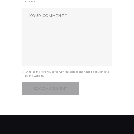
comment.
By using this form you agree with the storage and handling of your data
by this website.
*