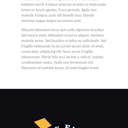
habitant morbi tristique senectus et netus et malesuada
fames ac turpis egestas. Fusce gravida, ligula non
molestie tristique, justo elit blandit risus, blandit
maximus augue magna accumsan ante.
Aliquam bibendum lacus quis nulla dignissim faucibus.
Sed mauris enim, bibendum at purus aliquet, maximus
molestie tortor. Sed faucibus et tellus eu sollicitudin. Sed
fringilla malesuada luctus.Lorem ipsum dolor sit amet,
consectetur adipiscing elit. Nunc porta fringilla
ullamcorper. Morbi felis orci, lacinia a velit et, sodales
condimentum metus. Nulla non fermentum nisl.
Maecenas id molestie turpis, sit amet feugiat lorem.