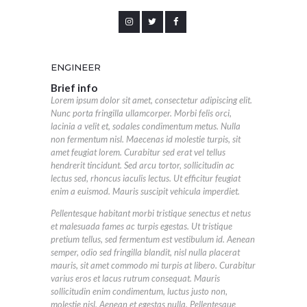
ENGINEER
Brief info
Lorem ipsum dolor sit amet, consectetur adipiscing elit.
Nunc porta fringilla ullamcorper. Morbi felis orci,
lacinia a velit et, sodales condimentum metus. Nulla
non fermentum nisl. Maecenas id molestie turpis, sit
amet feugiat lorem. Curabitur sed erat vel tellus
hendrerit tincidunt. Sed arcu tortor, sollicitudin ac
lectus sed, rhoncus iaculis lectus. Ut efficitur feugiat
enim a euismod. Mauris suscipit vehicula imperdiet.
Pellentesque habitant morbi tristique senectus et netus
et malesuada fames ac turpis egestas. Ut tristique
pretium tellus, sed fermentum est vestibulum id. Aenean
semper, odio sed fringilla blandit, nisl nulla placerat
mauris, sit amet commodo mi turpis at libero. Curabitur
varius eros et lacus rutrum consequat. Mauris
sollicitudin enim condimentum, luctus justo non,
molestie nisl. Aenean et egestas nulla. Pellentesque